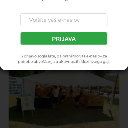
PRIJAVA
S prijavo soglašate, da hranimo vaš e-naslov za
potrebe obveščanja o aktivnostih Mozirskega gaj.