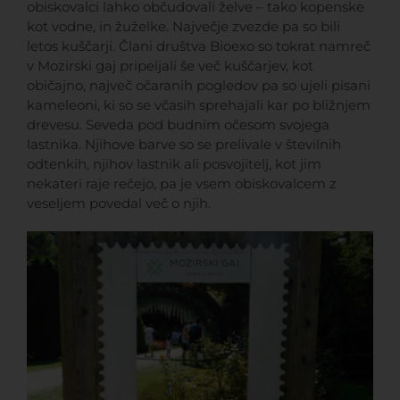
obiskovalci lahko občudovali želve – tako kopenske
kot vodne, in žuželke. Največje zvezde pa so bili
letos kuščarji. Člani društva Bioexo so tokrat namreč
v Mozirski gaj pripeljali še več kuščarjev, kot
običajno, največ očaranih pogledov pa so ujeli pisani
kameleoni, ki so se včasih sprehajali kar po bližnjem
drevesu. Seveda pod budnim očesom svojega
lastnika. Njihove barve so se prelivale v številnih
odtenkih, njihov lastnik ali posvojitelj, kot jim
nekateri raje rečejo, pa je vsem obiskovalcem z
veseljem povedal več o njih.