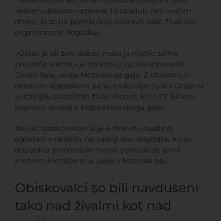
velikim obiskom razstave. In to kljub zelo vročim
dnem, ki so na preizkušnjo postavili tako živali kot
organizatorje dogodka.
»Obisk je bil zelo dober, malo je motilo samo
prevroče vreme,« je ob koncu razstave povedal
Darko Bele, vodja Mozirskega gaja. Z obiskom in
celotnim dogodkom pa so zadovoljni tudi v Društvu
ljubiteljev eksotičnih živali Bioexo, ki so 27. Bioexo
pripravili skupaj z ekipo Mozirskega gaja.
Največ obiskovalcev si je 4-dnevno razstavo
ogledalo v nedeljo, na zadnji dan dogodka, ko so
dopoldne avtomobile morali parkirati še pred
krožnim krožiščem, ki pelje v Mozirski gaj.
Obiskovalci so bili navdušeni
tako nad živalmi kot nad