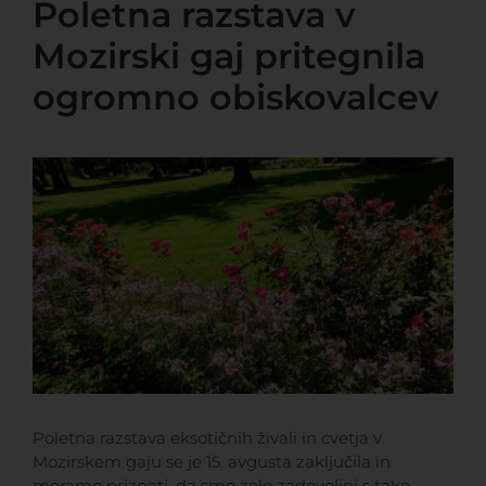
Poletna razstava v
Mozirski gaj pritegnila
ogromno obiskovalcev
View
Larger
Image
Poletna razstava eksotičnih živali in cvetja v
Mozirskem gaju se je 15. avgusta zaključila in
moramo priznati, da smo zelo zadovoljni s tako