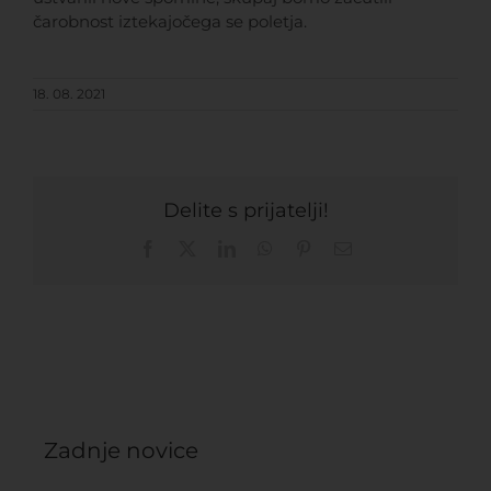
čarobnost iztekajočega se poletja.
18. 08. 2021
Delite s prijatelji!
Facebook
X
LinkedIn
WhatsApp
Pinterest
Email
Zadnje novice