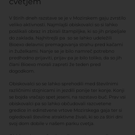
cvetjem
V štirih dneh razstave se je v Mozirskem gaju zvrstilo
veliko aktivnosti. Najmlajši obiskovalci so si lahko
poslikali obraz in zbirali štampiljke, ki so jih pripeljale
do zaklada. Najhitrejši pa so se lahko udeležili
Bioexo delavnic premagovanja strahu pred kačami
in žuželkami. Nanje se je bilo namreč potrebno
predhodno prijaviti, prijav pa je bilo toliko, da so jih
člani Bioexo morali zapreti že teden pred
dogodkom.
Obiskovalci so se lahko sprehodili med številnimi
različnimi stojnicami in jezdili ponije ter konje. Konji
se bojda vračajo spet jeseni, na razstavo buč. Prav vsi
obiskovalci pa so lahko občudovali razcvetene
gredice in edinstvene vrtove Mozirskega gaja ter si
ogledovali številne atraktivne živali, ki so za štiri dni
svoj dom dobile v našem parku cvetja.