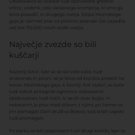
Obiskovalce so očarale tudi razcvetene gredice
vrtnic, vodenk, celo okrasnega krompirja, ki smo ga
letos posadili, in drugega cvetja. Ekipa Mozirskega
gaja je namreč prav za poletno-jesenski čas zasadila
več kot 110.000 novih sadik cvetja.
Največje zvezde so bili
kuščarji
Največji šotor, kjer so se skrivale kače, tudi
anakonda in pitoni, se je letos od kozolca preselil na
konec Mozirskega gaja, k Savinji. Kot vsakič, so kače
tudi tokrat pritegnile ogromno radovednih
obiskovalcev, tudi tistih, ki se jih sicer bojijo. In
nekaterim je prav med stikom z njimi, pri čemer so
jim pomagali člani društva Bioexo, svoj strah uspelo
tudi premagati.
Po parku so bili razporejeni tudi drugi kotički, kjer so