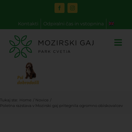
Skip
to
Facebook
Instagram
content
Kontakti
Odpiralni čas in vstopnina
Tukaj ste:
Home
Novice
Poletna razstava v Mozirski gaj pritegnila ogromno obiskovalcev