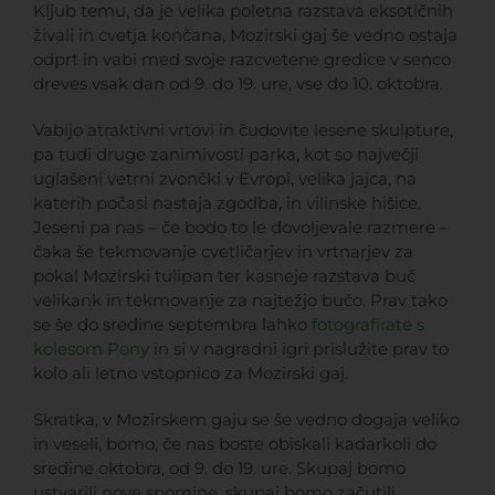
Kljub temu, da je velika poletna razstava eksotičnih
živali in cvetja končana, Mozirski gaj še vedno ostaja
odprt in vabi med svoje razcvetene gredice v senco
dreves vsak dan od 9. do 19. ure, vse do 10. oktobra.
Vabijo atraktivni vrtovi in čudovite lesene skulpture,
pa tudi druge zanimivosti parka, kot so največji
uglašeni vetrni zvončki v Evropi, velika jajca, na
katerih počasi nastaja zgodba, in vilinske hišice.
Jeseni pa nas – če bodo to le dovoljevale razmere –
čaka še tekmovanje cvetličarjev in vrtnarjev za
pokal Mozirski tulipan ter kasneje razstava buč
velikank in tekmovanje za najtežjo bučo. Prav tako
se še do sredine septembra lahko
fotografirate s
kolesom Pony
in si v nagradni igri prislužite prav to
kolo ali letno vstopnico za Mozirski gaj.
Skratka, v Mozirskem gaju se še vedno dogaja veliko
in veseli, bomo, če nas boste obiskali kadarkoli do
sredine oktobra, od 9. do 19. ure. Skupaj bomo
ustvarili nove spomine, skupaj bomo začutili